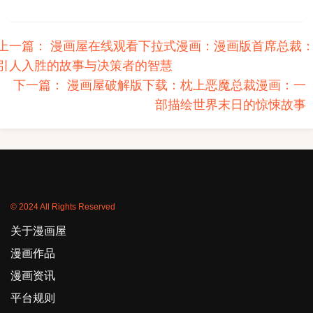
上一篇：
漫画屋在线观看下拉式漫画：漫画版首席总裁
引人入胜的故事与决策者的智慧
下一篇：
漫画屋破解版下载：枕上恶魔总裁漫画：一
部描绘世界末日的惊悚故事
© 2024 All Rights Reserved
关于漫画屋
漫画作品
漫画资讯
平台规则